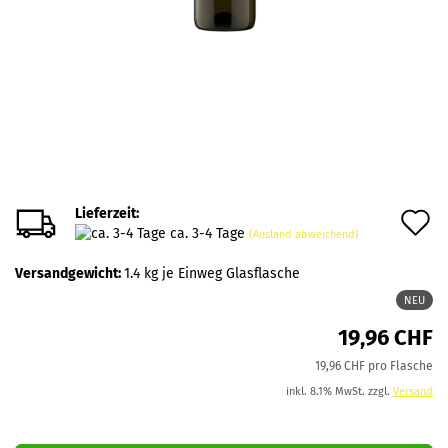
Lieferzeit:
A
ca. 3-4 Tage
(Ausland abweichend)
d
Versandgewicht:
1.4
kg je Einweg Glasflasche
M
NEU
19,96 CHF
19,96 CHF pro Flasche
inkl. 8.1% MwSt. zzgl.
Versand