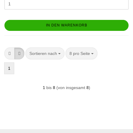
IN DEN WARENKORB
Sortieren nach
pro Seite
Sortieren nach
8 pro Seite
1
1
bis
8
(von insgesamt
8
)