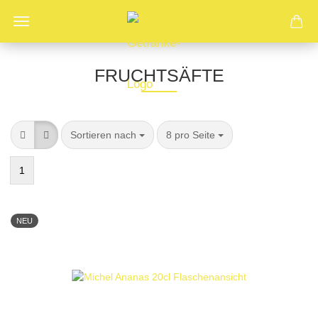
FRUCHTSÄFTE
Sortieren nach
pro Seite
Sortieren nach
8 pro Seite
1
NEU