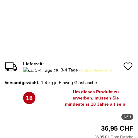
Lieferzeit:
A
ca. 3-4 Tage
(Ausland abweichend)
d
Versandgewicht:
1.4
kg je Einweg Glasflasche
M
Um dieses Produkt zu
18
erwerben, müssen Sie
mindestens 18 Jahre alt sein.
NEU
36,95 CHF
36,95 CHF pro Flasche