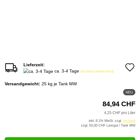
Lieferzeit:
A
ca. 3-4 Tage
(Ausland abweichend)
d
Versandgewicht:
25
kg je Tank MW
M
NEU
84,94 CHF
4,25 CHF pro Liter
inkl. 8.1% MwSt. zzgl.
Versand
zzgl. 50,00 CHF Leergut / Tank MW