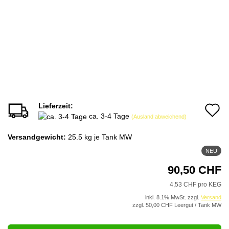
Lieferzeit:
A
ca. 3-4 Tage
(Ausland abweichend)
d
Versandgewicht:
25.5
kg je Tank MW
M
NEU
90,50 CHF
4,53 CHF pro KEG
inkl. 8.1% MwSt. zzgl.
Versand
zzgl. 50,00 CHF Leergut / Tank MW