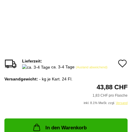
Lieferzeit:
A
ca. 3-4 Tage
(Ausland abweichend)
d
Versandgewicht:
-
kg je Kart. 24 Fl.
M
43,88 CHF
1,83 CHF pro Flasche
inkl. 8.1% MwSt. zzgl.
Versand
In den Warenkorb