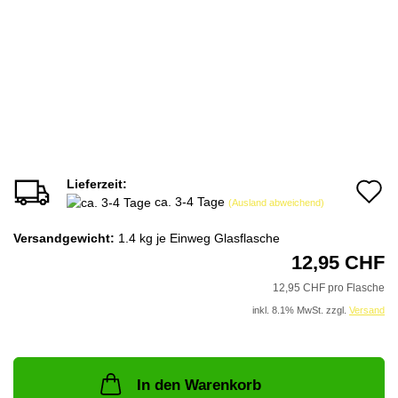
Lieferzeit:
A
ca. 3-4 Tage
(Ausland abweichend)
d
Versandgewicht:
1.4
kg je Einweg Glasflasche
M
12,95 CHF
12,95 CHF pro Flasche
inkl. 8.1% MwSt. zzgl.
Versand
In den Warenkorb